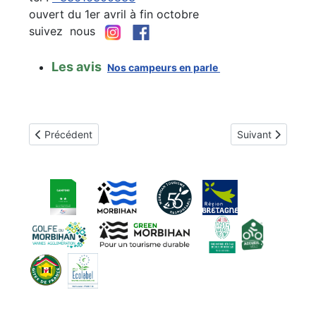
ouvert du 1er avril à fin octobre
suivez nous
Les avis
Nos campeurs en parle
Article précédent : Historique du camping (2)
Article suivant : 
Précédent
Suivant