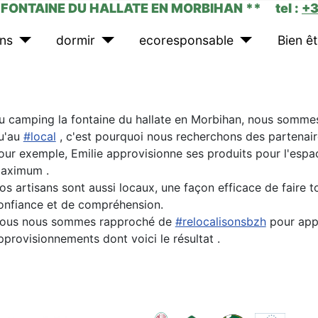
FONTAINE DU HALLATE EN MORBIHAN ** tel :
+
ns
dormir
ecoresponsable
Bien êt
u camping la fontaine du hallate en Morbihan, nous somme
u'au
#local
, c'est pourquoi nous recherchons des partenaire
our exemple, Emilie approvisionne ses produits pour l'esp
aximum .
os artisans sont aussi locaux, une façon efficace de faire t
onfiance et de compréhension.
ous nous sommes rapproché de
#relocalisonsbzh
pour appr
pprovisionnements dont voici le résultat .