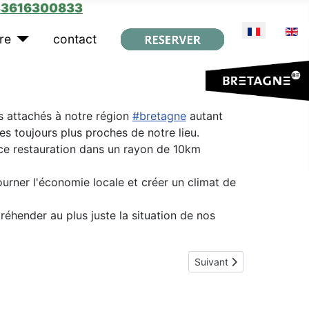
33616300833
Sélectionnez 
re
contact
s attachés à notre région
#bretagne
autant
s toujours plus proches de notre lieu.
ace restauration dans un rayon de 10km
ourner l'économie locale et créer un climat de
éhender au plus juste la situation de nos
Article suivant : Impact c
Suivant