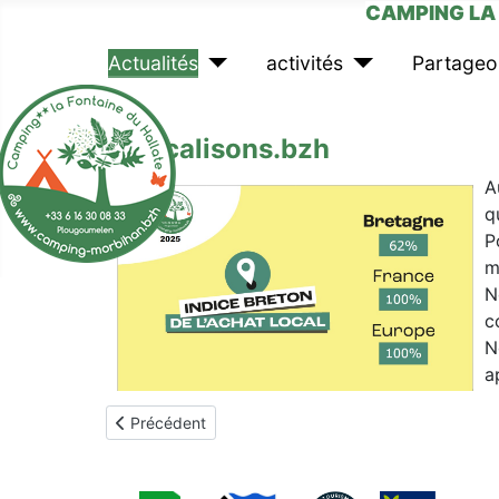
CAMPING LA 
Actualités
activités
Partageo
Relocalisons.bzh
A
q
P
m
N
c
N
a
Article précédent : programmes juillet - aout 2026
Précédent