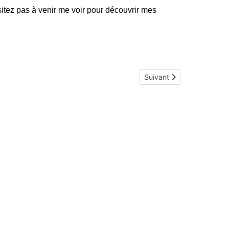
sitez pas à venir me voir pour découvrir mes
Article suivant : Parc Na
Suivant